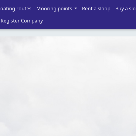
oating routes
Mooring points
Rent a sloop
Buy a sl
Register Company