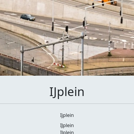
IJplein
Ijplein
IJplein
IJplein