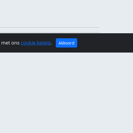
g met ons
cookie beleid
.
Akkoord