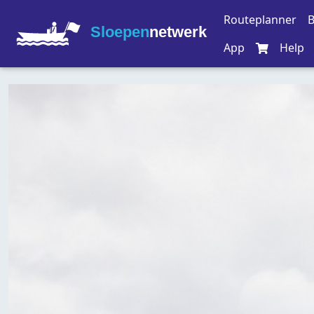
Routeplanner
B
Sloepen
netwerk
App
Help