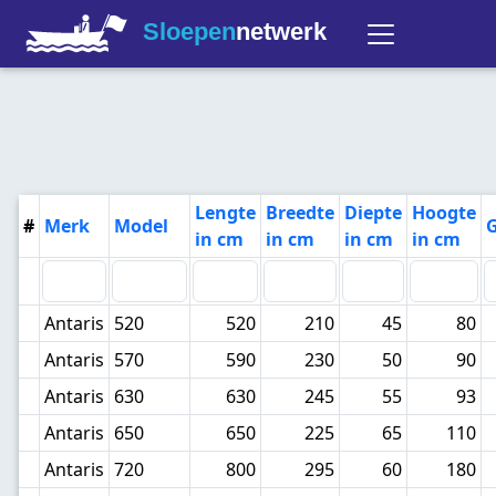
Sloepen
netwerk
Lengte
Breedte
Diepte
Hoogte
#
Merk
Model
in cm
in cm
in cm
in cm
Antaris
520
520
210
45
80
Antaris
570
590
230
50
90
Antaris
630
630
245
55
93
Antaris
650
650
225
65
110
Antaris
720
800
295
60
180