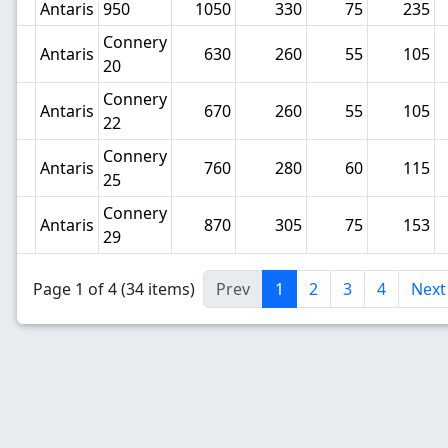
Antaris
950
1050
330
75
235
Connery
Antaris
630
260
55
105
20
Connery
Antaris
670
260
55
105
22
Connery
Antaris
760
280
60
115
25
Connery
Antaris
870
305
75
153
29
Page 1 of 4 (34 items)
Prev
1
2
3
4
Next