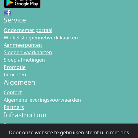
Service
Ondernemer portaal
Winkel sloepennetwerk kaarten
Aanmeerpunten
Sloepen vaarkaarten
Sloep afmetingen
Promotie
berichten
Algemeen
Contact
Algemene leveringsvoorwaarden
Partners
Infrastructuur
Bruggen
Sluizen
Door onze website te gebruiken stemt u in met ons