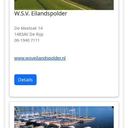
W.S.V. Eilandspolder
De Meelzak 14
1483AV De Rijp
06-1940 7111
www.wsveilandspolder.nl
Details