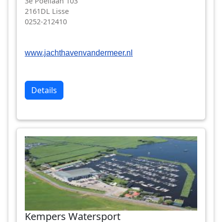
3e Poellaan 103
2161DL Lisse
0252-212410
www.jachthavenvandermeer.nl
Details
Kempers Watersport