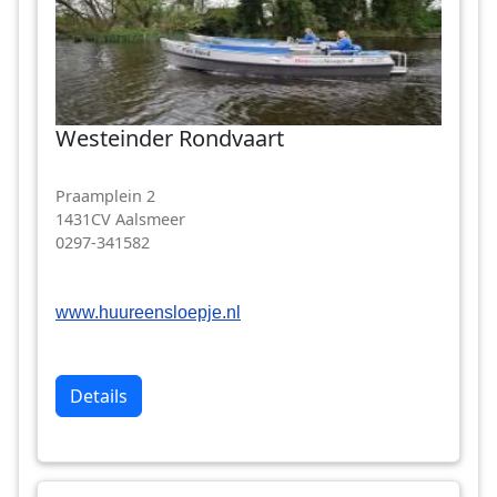
Westeinder Rondvaart
Praamplein 2
1431CV Aalsmeer
0297-341582
www.huureensloepje.nl
Details