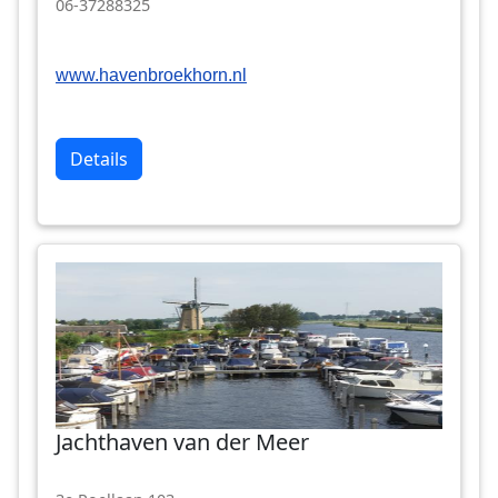
06-37288325
www.havenbroekhorn.nl
Details
Jachthaven van der Meer