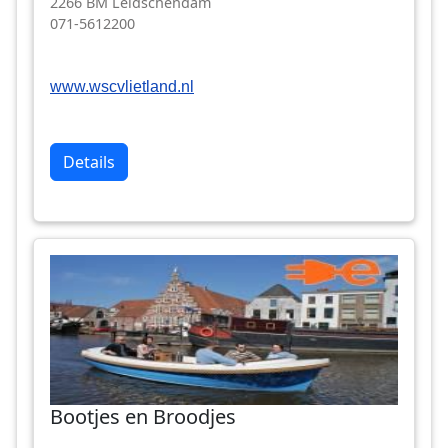
2266 BM Leidschendam
071-5612200
www.wscvlietland.nl
Details
Bootjes en Broodjes