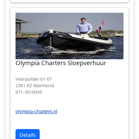
Olympia Charters Sloepverhuur
Veerpolder 61-67
2361 KZ Warmond
071-3010043
olympia-charters.nl
Details