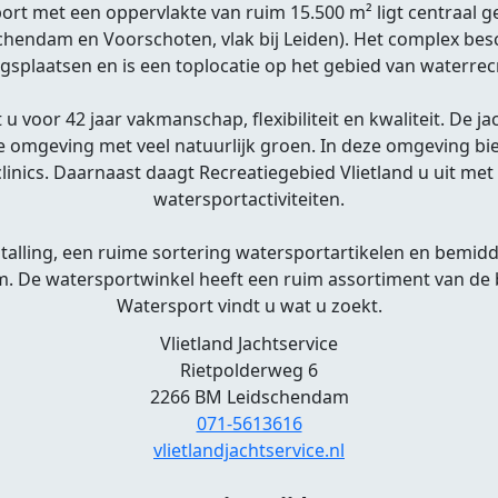
t met een oppervlakte van ruim 15.500 m² ligt centraal g
schendam en Voorschoten, vlak bij Leiden). Het complex besc
ngsplaatsen en is een toplocatie op het gebied van waterrec
 u voor 42 jaar vakmanschap, flexibiliteit en kwaliteit. De 
e omgeving met veel natuurlijk groen. In deze omgeving b
inics. Daarnaast daagt Recreatiegebied Vlietland u uit met
watersportactiviteiten.
alling, een ruime sortering watersportartikelen en bemidd
m. De watersportwinkel heeft een ruim assortiment van de
Watersport vindt u wat u zoekt.
Vlietland Jachtservice
Rietpolderweg 6
2266 BM Leidschendam
071-5613616
vlietlandjachtservice.nl