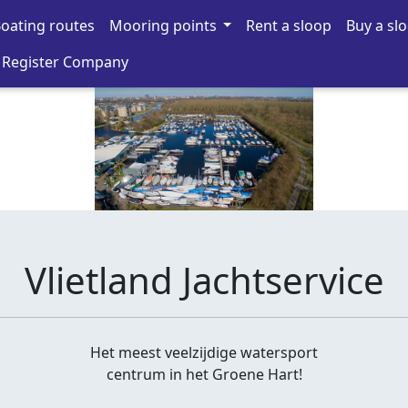
oating routes
Mooring points
Rent a sloop
Buy a sl
Register Company
Vlietland Jachtservice
Het meest veelzijdige watersport
centrum in het Groene Hart!