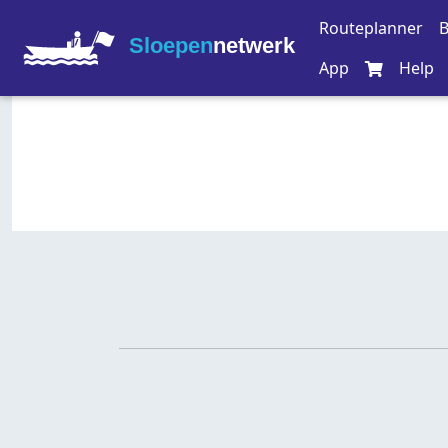
Routeplanner
B
Sloepen
netwerk
App
Help