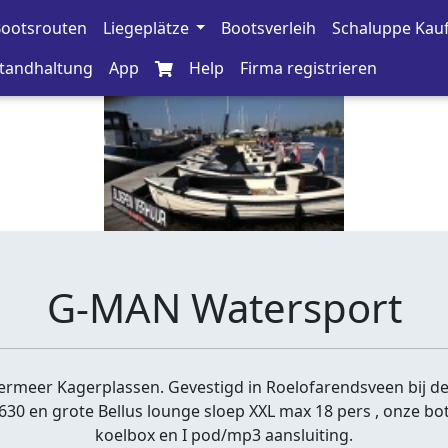
ootsrouten
Liegeplätze
Bootsverleih
Schaluppe Kau
tandhaltung
App
Help
Firma registrieren
G-MAN Watersport
meer Kagerplassen. Gevestigd in Roelofarendsveen bij d
630 en grote Bellus lounge sloep XXL max 18 pers , onze bot
koelbox en I pod/mp3 aansluiting.