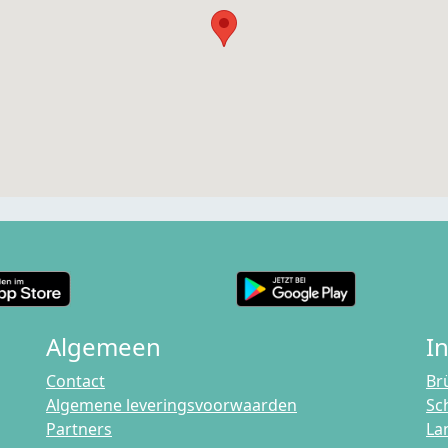
Algemeen
I
Contact
Br
Algemene leveringsvoorwaarden
Sc
Partners
La