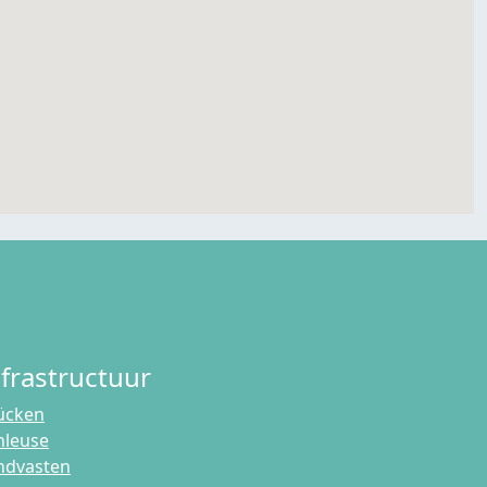
nfrastructuur
ücken
hleuse
ndvasten