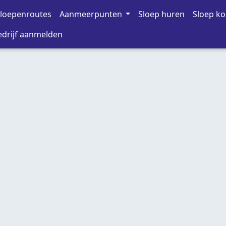
loepenroutes
Aanmeerpunten
Sloep huren
Sloep k
drijf aanmelden