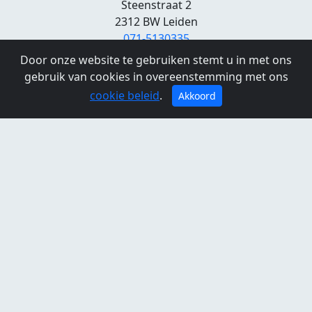
Steenstraat 2
2312 BW Leiden
071-5130335
www.stadscafevanderwerff.nl
Door onze website te gebruiken stemt u in met ons
gebruik van cookies in overeenstemming met ons
Openingstijden
cookie beleid
.
Akkoord
Maandag:
09:00 - 01:00
Dinsdag:
09:00 - 01:00
Woensdag:
09:00 - 01:00
Donderdag:
09:00 - 01:00
Vrijdag:
09:00 - 02:00
Zaterdag:
09:00 - 02:00
Zondag:
09:00 - 01:00