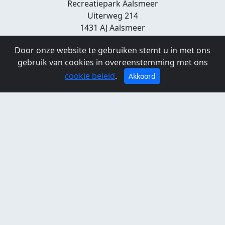
Recreatiepark Aalsmeer
Uiterweg 214
1431 AJ Aalsmeer
0297-322113
Door onze website te gebruiken stemt u in met ons
rp-aalsmeer.nl
gebruik van cookies in overeenstemming met ons
Openingstijden
cookie beleid
.
Akkoord
Maandag:
09:00 - 23:00
Dinsdag:
09:00 - 23:00
Woensdag:
09:00 - 23:00
Donderdag:
09:00 - 23:00
Vrijdag:
09:00 - 23:00
Zaterdag:
10:00 - 23:00
Zondag:
10:00 - 23:00