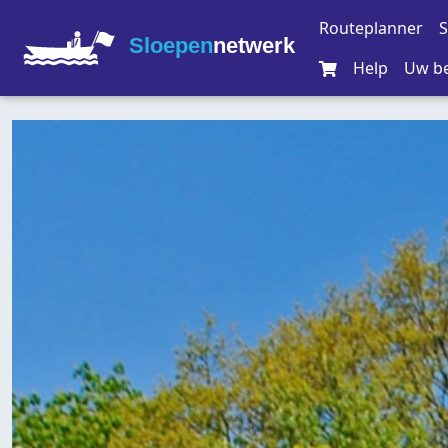
Routeplanner
S
Sloepen
netwerk
Help
Uw be