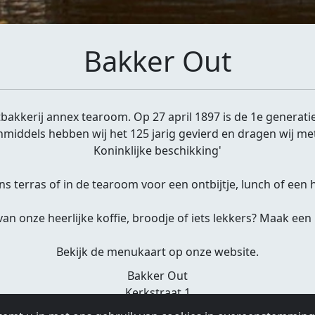
Bakker Out
bakkerij annex tearoom. Op 27 april 1897 is de 1e generat
middels hebben wij het 125 jarig gevierd en dragen wij met 
Koninklijke beschikking'
 terras of in de tearoom voor een ontbijtje, lunch of een he
an onze heerlijke koffie, broodje of iets lekkers? Maak een
Bekijk de menukaart op onze website.
Bakker Out
Kerkstraat 1
1191 JB Ouderkerk a/d Amstel