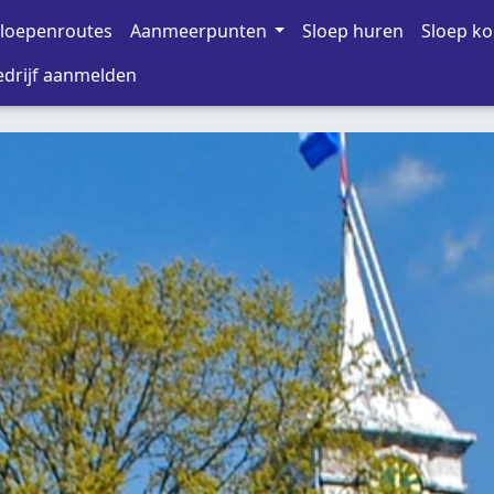
loepenroutes
Aanmeerpunten
Sloep huren
Sloep k
drijf aanmelden