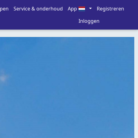
open
Service & onderhoud
App
Registreren
Inloggen