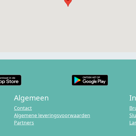
Algemeen
I
Contact
Br
Algemene leveringsvoorwaarden
Sl
Partners
La