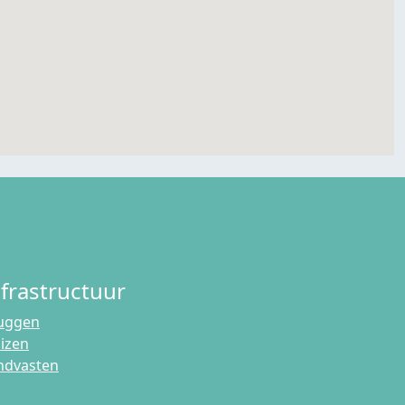
nfrastructuur
uggen
uizen
ndvasten