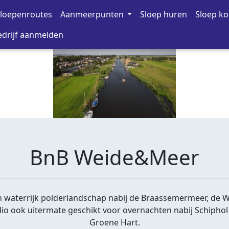
loepenroutes
Aanmeerpunten
Sloep huren
Sloep k
drijf aanmelden
BnB Weide&Meer
 waterrijk polderlandschap nabij de Braassemermeer, de W
dio ook uitermate geschikt voor overnachten nabij Schiphol e
Groene Hart.