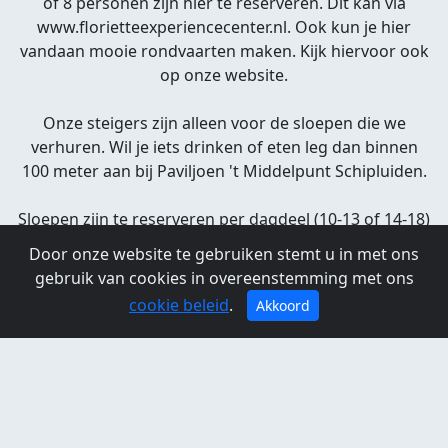
of 8 personen zijn hier te reserveren. Dit kan via
www.florietteexperiencecenter.nl. Ook kun je hier
vandaan mooie rondvaarten maken. Kijk hiervoor ook
op onze website.
Onze steigers zijn alleen voor de sloepen die we
verhuren. Wil je iets drinken of eten leg dan binnen
100 meter aan bij Paviljoen 't Middelpunt Schipluiden.
Sloepen zijn te reserveren per dagdeel (10-13 of 14-18)
of hele dag (10-18)
Door onze website te gebruiken stemt u in met ons
Floriette Experience Center Schipluiden
gebruik van cookies in overeenstemming met ons
Gaagweg 7
cookie beleid
.
Akkoord
2636 AJ Schipluiden
06-51069811
florietteexperiencecenter.nl
Openingstijden