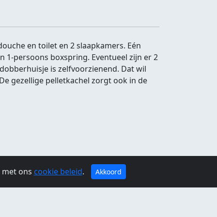
ouche en toilet en 2 slaapkamers. Eén
 1-persoons boxspring. Eventueel zijn er 2
obberhuisje is zelfvoorzienend. Dat wil
gezellige pelletkachel zorgt ook in de
g met ons
cookie beleid
.
Akkoord
jdag:
09:00 - 22:00
Zaterdag:
09:00 - 22:00