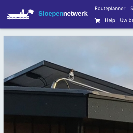
Routeplanner
S
Sloepen
netwerk
Help
Uw be