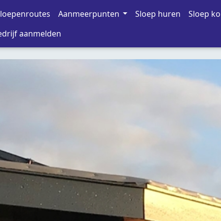
loepenroutes
Aanmeerpunten
Sloep huren
Sloep k
drijf aanmelden