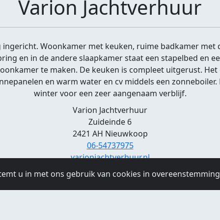
Varion Jachtverhuur
ig ingericht. Woonkamer met keuken, ruime badkamer met d
ing en in de andere slaapkamer staat een stapelbed en een
woonkamer te maken. De keuken is compleet uitgerust. Het d
panelen en warm water en cv middels een zonneboiler. De 
winter voor een zeer aangenaam verblijf.
Varion Jachtverhuur
Zuideinde 6
2421 AH Nieuwkoop
06-54737975
varionjachtverhuur.nl
temt u in met ons gebruik van cookies in overeenstemmin
Openingstijden
 22:00
Woensdag:
09:00 - 22:00
Donderdag:
09:00 - 22:00
Vri
Zondag:
09:00 - 22:00