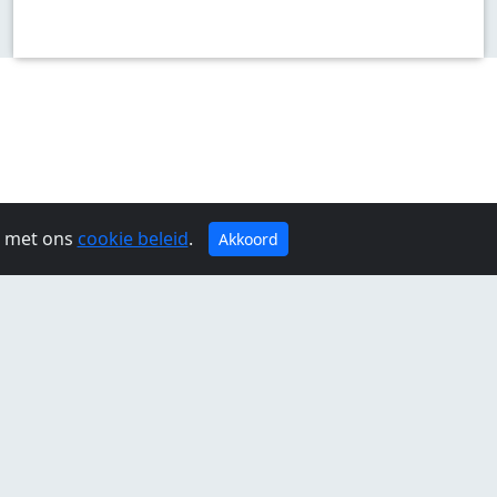
g met ons
cookie beleid
.
Akkoord