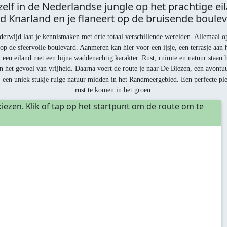
zelf in de Nederlandse jungle op het prachtige eil
d Knarland en je flaneert op de bruisende boulev
erwijd laat je kennismaken met drie totaal verschillende werelden. Allemaal o
p de sfeervolle boulevard. Aanmeren kan hier voor een ijsje, een terrasje aan
, een eiland met een bijna waddenachtig karakter. Rust, ruimte en natuur staan h
n het gevoel van vrijheid. Daarna voert de route je naar De Biezen, een avontu
’, een uniek stukje ruige natuur midden in het Randmeergebied. Een perfecte p
rust te komen in het groen.
iezen. Klik of tap op het startpunt om de route om te