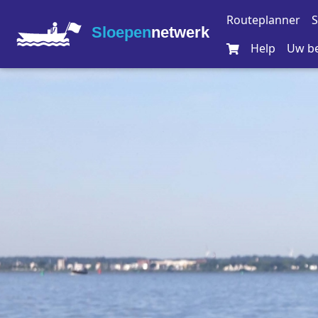
Routeplanner
S
Sloepen
netwerk
Help
Uw be