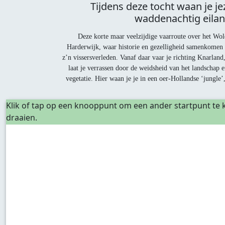
Tijdens deze tocht waan je je
waddenachtig eilan
Deze korte maar veelzijdige vaarroute over het Wold
Harderwijk, waar historie en gezelligheid samenkomen o
z’n vissersverleden. Vanaf daar vaar je richting Knarland
laat je verrassen door de weidsheid van het landschap e
vegetatie. Hier waan je je in een oer-Hollandse ‘jungle
Klik of tap op een knooppunt om een ander startpunt te k
draaien.