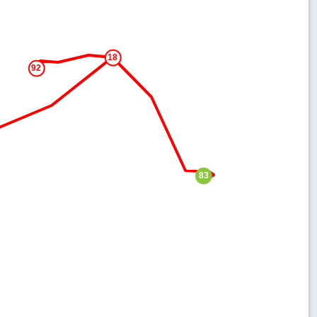
18
92
83