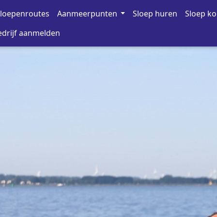
loepenroutes
Aanmeerpunten
Sloep huren
Sloep k
drijf aanmelden