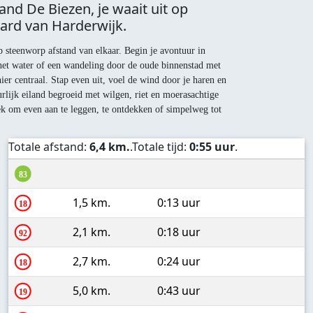
and De Biezen, je waait uit op
ard van Harderwijk.
p steenworp afstand van elkaar. Begin je avontuur in
 het water of een wandeling door de oude binnenstad met
ier centraal. Stap even uit, voel de wind door je haren en
urlijk eiland begroeid met wilgen, riet en moerasachtige
lek om even aan te leggen, te ontdekken of simpelweg tot
Totale afstand:
6,4 km.
.Totale tijd:
0:55 uur
.
83
1,5 km.
0:13 uur
18
2,1 km.
0:18 uur
92
2,7 km.
0:24 uur
18
5,0 km.
0:43 uur
19