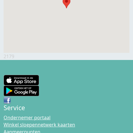
2179
Service
Ondernemer portaal
Winkel sloepennetwerk kaarten
Aanmeerpunten