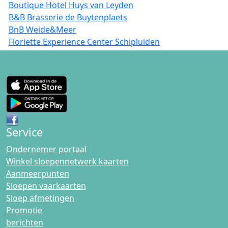
Boutique Hotel Huys van Leyden
B&B Brasserie de Buytenplaets
BnB Weide&Meer
Floriette Experience Center Schipluiden
Service
Ondernemer portaal
Winkel sloepennetwerk kaarten
Aanmeerpunten
Sloepen vaarkaarten
Sloep afmetingen
Promotie
berichten