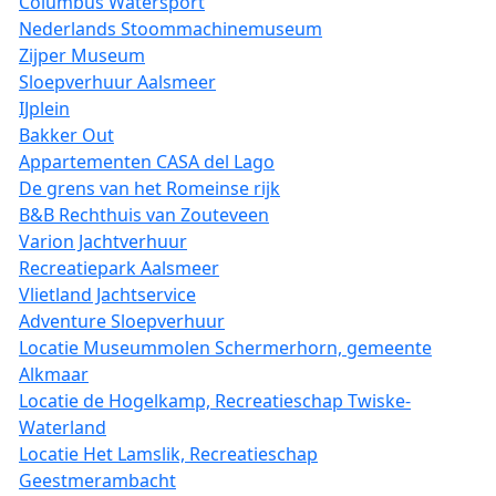
Columbus Watersport
Nederlands Stoommachinemuseum
Zijper Museum
Sloepverhuur Aalsmeer
IJplein
Bakker Out
Appartementen CASA del Lago
De grens van het Romeinse rijk
B&B Rechthuis van Zouteveen
Varion Jachtverhuur
Recreatiepark Aalsmeer
Vlietland Jachtservice
Adventure Sloepverhuur
Locatie Museummolen Schermerhorn, gemeente
Alkmaar
Locatie de Hogelkamp, Recreatieschap Twiske-
Waterland
Locatie Het Lamslik, Recreatieschap
Geestmerambacht