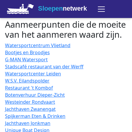
Sloepen
netwerk
Aanmeerpunten die de moeite
van het aanmeren waard zijn.
Watersportcentrum Vlietland
Bootjes en Broodjes
G-MAN Watersport
Stadscafé restaurant van der Werff
Watersportcenter Leiden
W.S.V. Eilandspolder
Restaurant 't Kombof
Botenverhuur Dieper-Zicht
Westeinder Rondvaart
Jachthaven Zwanengat
Spijkerman Eten & Drinken
Jachthaven Jonkman
Unique Boat Design