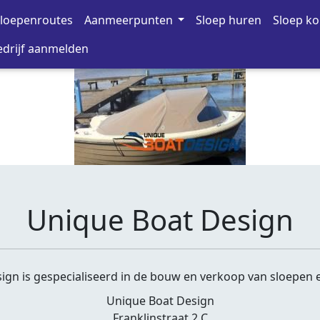
loepenroutes
Aanmeerpunten
Sloep huren
Sloep k
drijf aanmelden
Unique Boat Design
ign is gespecialiseerd in de bouw en verkoop van sloepen 
Unique Boat Design
Franklinstraat 2 C