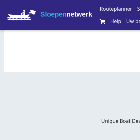
Routeplanner
S
Sloepen
netwerk
Help
Uw be
Unique Boat Des