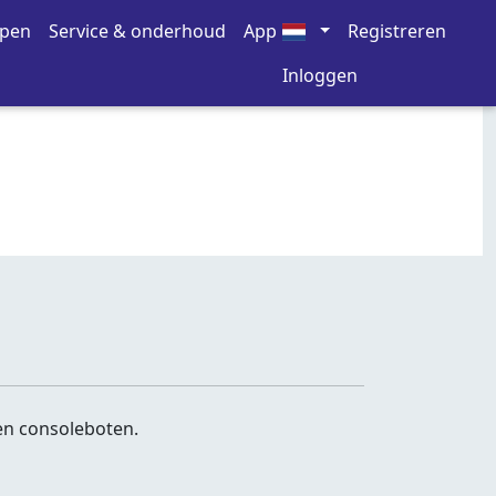
open
Service & onderhoud
App
Registreren
Inloggen
en consoleboten.