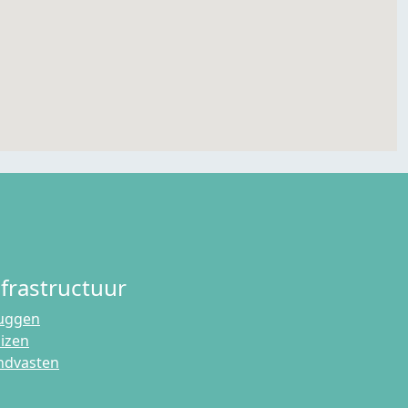
nfrastructuur
uggen
uizen
ndvasten