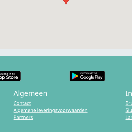
Algemeen
I
Contact
Br
Algemene leveringsvoorwaarden
Sl
Partners
La