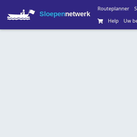
Routeplanner
S
Sloepen
netwerk
Help
Uw be