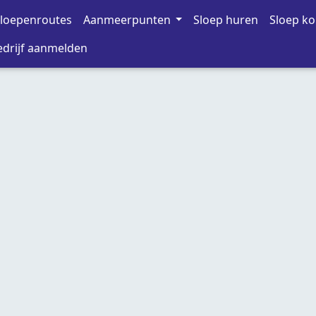
loepenroutes
Aanmeerpunten
Sloep huren
Sloep k
drijf aanmelden